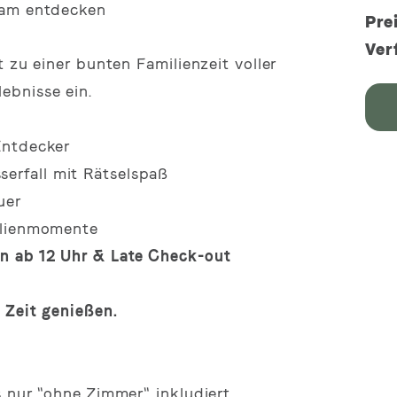
sam entdecken
Pre
Ver
 zu einer bunten Familienzeit voller
ebnisse ein.
Entdecker
erfall mit Rätselspaß
uer
milienmomente
in ab 12 Uhr & Late Check-out
 Zeit genießen.
 nur "ohne Zimmer" inkludiert.