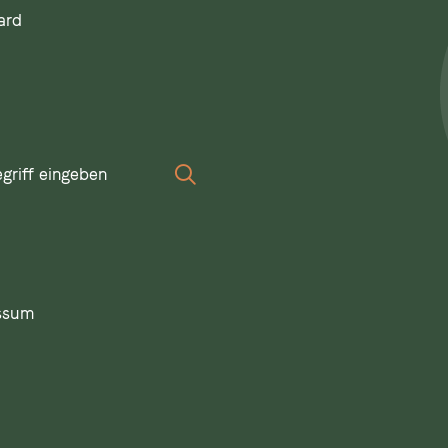
ard
iff
Suchen
ssum