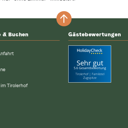
e & Buchen
Gästebewertungen
nfahrt
Sehr gut
5.6 Gesamtbewertung
ine
Tirolerhof | Familotel
Zugspitze
im Tirolerhof