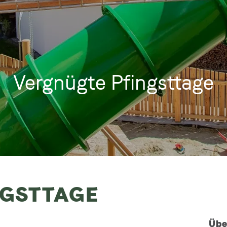
Vergnügte Pfingsttage
NGSTTAGE
Übe