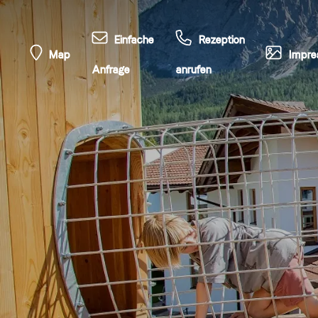
Einfache
Rezeption
Map
Impre
Anfrage
anrufen