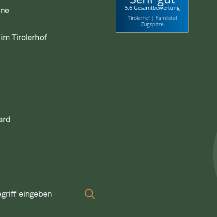
5.6 Gesamtbewertung
ine
Tirolerhof | Familotel
Zugspitze
im Tirolerhof
ard
iff
Suchen