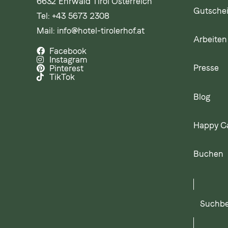
6632 Ehrwald Tirol Österreich
Gutsche
Tel:
+43 5673 2308
Mail:
info@hotel-tirolerhof.at
Arbeiten 
Facebook
Instagram
Presse
Pinterest
TikTok
Blog
Happy C
Buchen
Suchbegr
eingeben