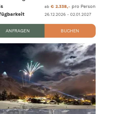
is
pro Person
ab
€
2.338,-
fügbarkeit
26.12.2026
-
02.01.2027
ANFRAGEN
BUCHEN