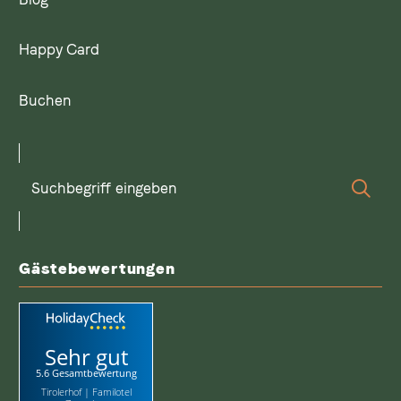
Happy Card
Buchen
Suchbegriff
Suc
eingeben
Gästebewertungen
Sehr gut
5.6 Gesamtbewertung
Tirolerhof | Familotel