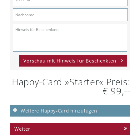
SOFORTÜBERWEISUNG
Umgehend nach Ihrer verbindlichen Bestellung erhalten sie die Happy-Card Nummer per E-Mail.
Bitte überweisen Sie die Gebühr auf das dort angegebene Konto. Nach Zahlungseingang wird Ihre Happy-Card wochentags innerhalb von 24 Stunden aktiviert.
SEPA-LASTSCHRIFT
Umgehend nach Ihrer verbindlichen Bestellung u n d Zahlungseingang erhalten sie die Happy-Card Nummer zum Download in der E-Mailbestätigung. Nach Zahlungseingang wird Ihre Happy-Card wochentags innerhalb von 24 Stunden aktiviert.
Vorschau mit Hinweis für Beschenkten
Happy-Card »Starter« Preis:
€ 99,--
Weitere Happy-Card hinzufügen
Weiter