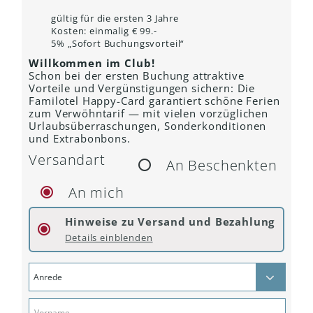
gültig für die ersten 3 Jahre
Kosten: einmalig € 99.-
5% „Sofort Buchungsvorteil“
Willkommen im Club!
Schon bei der ersten Buchung attraktive
Vorteile und Vergünstigungen sichern: Die
Familotel Happy-Card garantiert schöne Ferien
zum Verwöhntarif — mit vielen vorzüglichen
Urlaubsüberraschungen, Sonderkonditionen
und Extrabonbons.
Versandart
An Beschenkten
An mich
Hinweise zu Versand und Bezahlung
Details einblenden
.
KREDITKARTE
Umgehend nach Ihrer verbindlichen Bestellung erhalten sie die Happy-Card Nummer per E-Mail.
Ihre original Happy-Card erhalten Sie zusammen mit unserem Couponheft und weiteren Informationen via Briefversand.