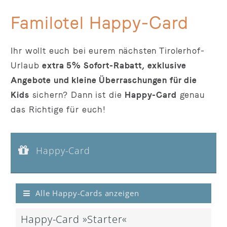
Familotel Happy-Card
Ihr wollt euch bei eurem nächsten Tirolerhof-
Urlaub
e
xtra 5% Sofort-Rabatt, exklusive
Angebote und kleine Überraschungen für die
Kids
sichern? Dann ist die
Happy-Card
genau
das Richtige für euch!
Happy-Card
Happy-Card »Starter« im Wert von:
€ 99,--
Happy-Card
Happy-Card »Starter«
Alle Happy-Cards anzeigen
Happy-Card »Starter«