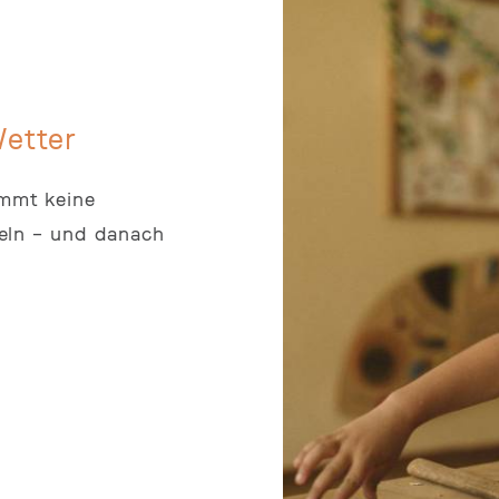
etter
ommt keine
teln – und danach