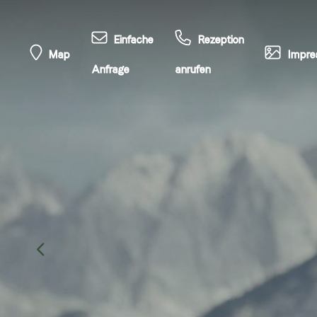
Einfache
Rezeption
Map
Impre
Anfrage
anrufen