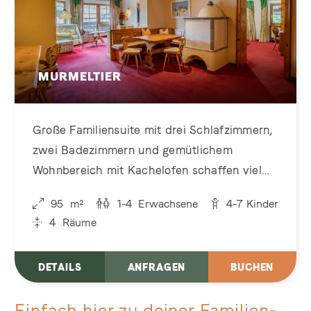
MURMELTIER
Große Familiensuite mit drei Schlafzimmern,
zwei Badezimmern und gemütlichem
Wohnbereich mit Kachelofen schaffen viel
Platz zum Wohlfühlen für große Familien
95
m²
1-4
Erwachsene
4-7
Kinder
4
Räume
DETAILS
ANFRAGEN
BUCHEN
Einfach hier zu deiner Familien-