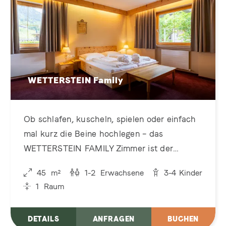
WETTERSTEIN Family
Ob schlafen, kuscheln, spielen oder einfach
mal kurz die Beine hochlegen – das
WETTERSTEIN FAMILY Zimmer ist der
perfekte Rückzugsort für Familien, die es
45
m²
1-2
Erwachsene
3-4
Kinder
gern unkompliziert und gemütlich mögen.
1
Raum
DETAILS
ANFRAGEN
BUCHEN