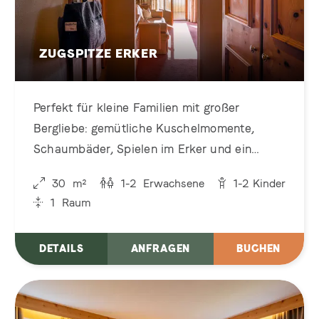
ZUGSPITZE ERKER
Perfekt für kleine Familien mit großer
Bergliebe: gemütliche Kuschelmomente,
Schaumbäder, Spielen im Erker und ein
eigener Lieblingsschlafplatz für die Kids
30
m²
1-2
Erwachsene
1-2
Kinder
1
Raum
DETAILS
ANFRAGEN
BUCHEN