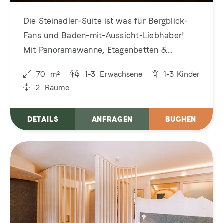
Die Steinadler-Suite ist was für Bergblick-
Fans und Baden-mit-Aussicht-Liebhaber!
Mit Panoramawanne, Etagenbetten &
Zirbenduft ist sie wie ein Familiennest mit
70
m²
1-3
Erwachsene
1-3
Kinder
ganz viel Freiheit
2
Räume
DETAILS
ANFRAGEN
BUCHEN