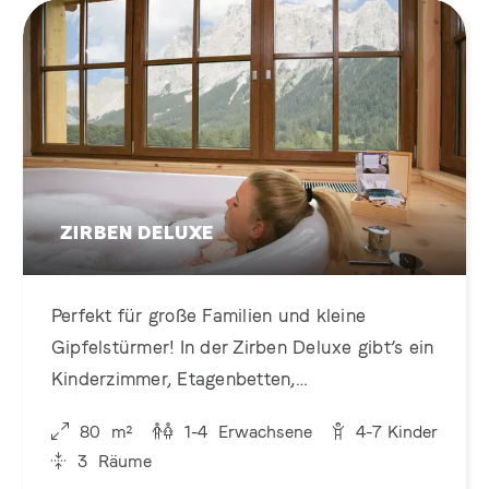
ZIRBEN DELUXE
Perfekt für große Familien und kleine
Gipfelstürmer! In der Zirben Deluxe gibt’s ein
Kinderzimmer, Etagenbetten,
Bergpanoramablick & einen Kachelofen. Hier
80
m²
1-4
Erwachsene
4-7
Kinder
fühlt sich Urlaub richtig echt an!
3
Räume