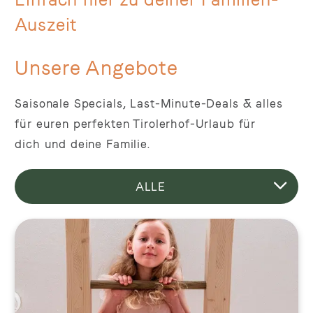
Auszeit
Unsere Angebote
Saisonale Specials, Last-Minute-Deals & alles
für euren perfekten Tirolerhof-Urlaub für
dich und deine Familie.
Filter
ALLE
wählen
LAST MINUTE
LÜCKENTAGE
FRÜHLING
SPECIALS
SOMMER
HERBST
WINTER