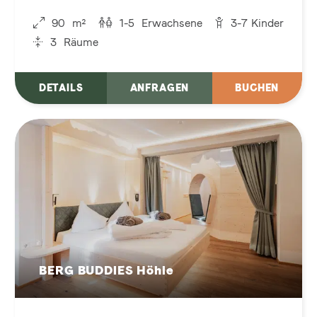
Groß. Herzlich. Und ein kleines bisschen
90
m²
1-5
Erwachsene
3-7
Kinder
magisch.
3
Räume
DETAILS
ANFRAGEN
BUCHEN
BERG BUDDIES Höhle