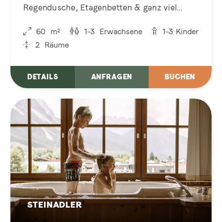
Regendusche, Etagenbetten & ganz viel
Zirbenholz. Ein Familien-Zuhause mit
60
m²
1-3
Erwachsene
1-3
Kinder
Ausblick – hell, offen, einfach wunderbar!
2
Räume
DETAILS
ANFRAGEN
BUCHEN
STEINADLER