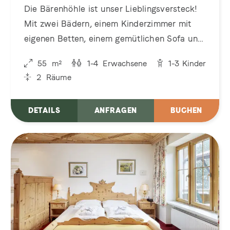
Die Bärenhöhle ist unser Lieblingsversteck!
Mit zwei Bädern, einem Kinderzimmer mit
eigenen Betten, einem gemütlichen Sofa und
Platz zum Kuscheln, Quatschmachen und
55
m²
1-4
Erwachsene
1-3
Kinder
Bärenkräfte sammeln.
2
Räume
DETAILS
ANFRAGEN
BUCHEN