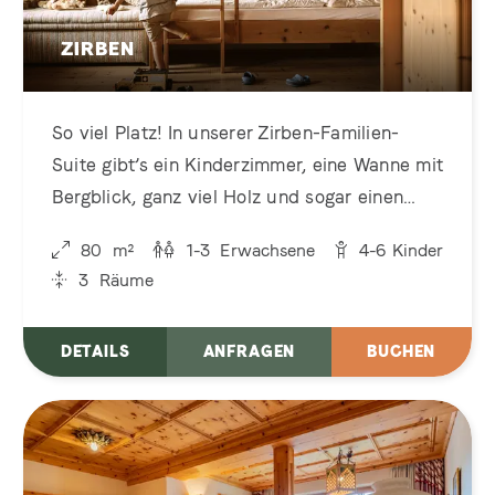
ZIRBEN
So viel Platz! In unserer Zirben-Familien-
Suite gibt’s ein Kinderzimmer, eine Wanne mit
Bergblick, ganz viel Holz und sogar einen
Kachelofen. Hier fühlt sich Familienzeit wie
80
m²
1-3
Erwachsene
4-6
Kinder
echtes Glück an!
3
Räume
DETAILS
ANFRAGEN
BUCHEN