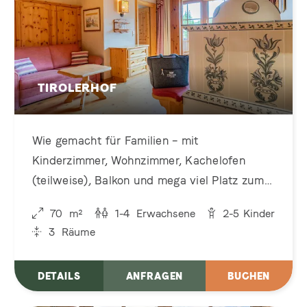
TIROLERHOF
Wie gemacht für Familien – mit
Kinderzimmer, Wohnzimmer, Kachelofen
(teilweise), Balkon und mega viel Platz zum
Spielen, Kuscheln, Quatschen und Zugspitz-
70
m²
1-4
Erwachsene
2-5
Kinder
Bestaunen!
3
Räume
DETAILS
ANFRAGEN
BUCHEN