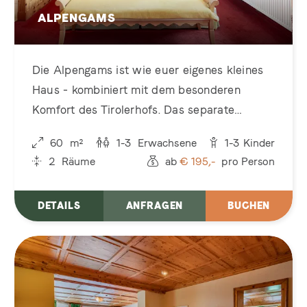
ALPENGAMS
Die Alpengams ist wie euer eigenes kleines
Haus - kombiniert mit dem besonderen
Komfort des Tirolerhofs. Das separate
Gebäude liegt nur etwa 50m vom Hotel
60
m²
1-3
Erwachsene
1-3
Kinder
entfernt: nicht verbunden, aber angenehm
2
Räume
ab
€
195,-
pro Person
nah dran.
DETAILS
ANFRAGEN
BUCHEN