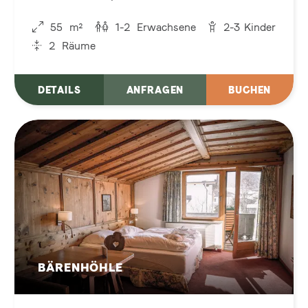
nach Zuhause an
55
m²
1-2
Erwachsene
2-3
Kinder
2
Räume
DETAILS
ANFRAGEN
BUCHEN
BÄRENHÖHLE