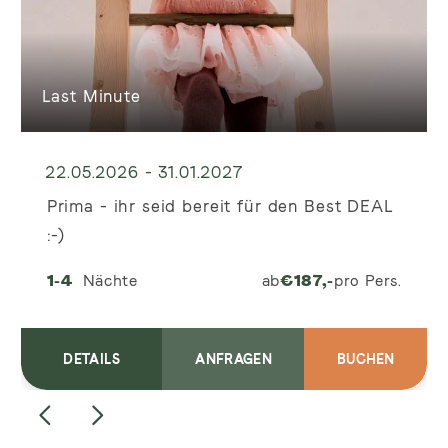
Last Minute
22.05.2026 - 31.01.2027
Prima - ihr seid bereit für den Best DEAL
:-)
1-4
Nächte
ab
€
187,-
pro Pers.
DETAILS
ANFRAGEN
BUCHEN