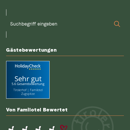
Suchbegriff
Suc
eingeben
Gästebewertungen
Sehr gut
5.6 Gesamtbewertung
Tirolerhof | Familotel
Zugspitze
Von Familotel Bewertet