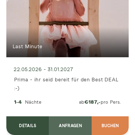
Last Minute
22.05.2026 - 31.01.2027
Prima - ihr seid bereit für den Best DEAL
:-)
1-4
Nächte
ab
€
187,-
pro Pers.
DETAILS
ANFRAGEN
BUCHEN