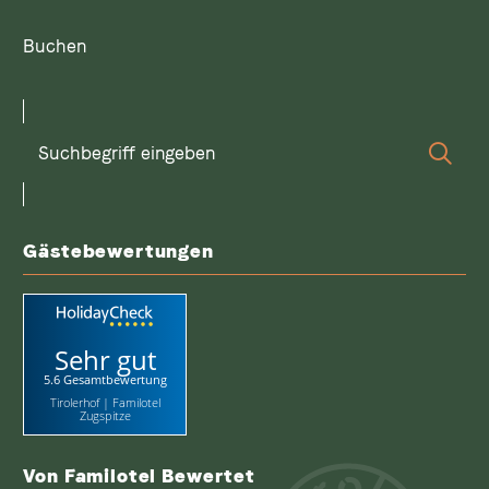
Buchen
Suchbegriff
Suc
eingeben
Gästebewertungen
Sehr gut
5.6 Gesamtbewertung
Tirolerhof | Familotel
Zugspitze
Von Familotel Bewertet