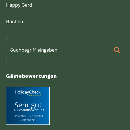
Happy Card
Buchen
Suchbegriff
Suc
eingeben
Gästebewertungen
Sehr gut
5.6 Gesamtbewertung
Tirolerhof | Familotel
Zugspitze