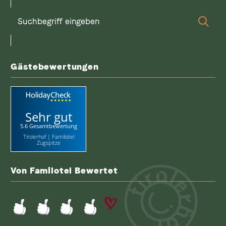
Suchbegriff
Suc
eingeben
Gästebewertungen
Sehr gut
5.6 Gesamtbewertung
Tirolerhof | Familotel
Zugspitze
Von Familotel Bewertet