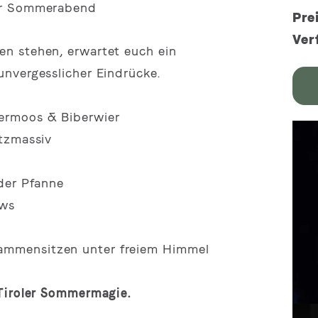
her Sommerabend
Pre
Ver
n stehen, erwartet euch ein
nvergesslicher Eindrücke.
ermoos & Biberwier
itzmassiv
 der Pfanne
ows
ammensitzen unter freiem Himmel
 Tiroler Sommermagie.