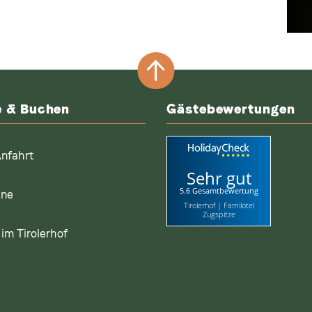
e & Buchen
Gästebewertungen
nfahrt
Sehr gut
5.6 Gesamtbewertung
ine
Tirolerhof | Familotel
Zugspitze
im Tirolerhof