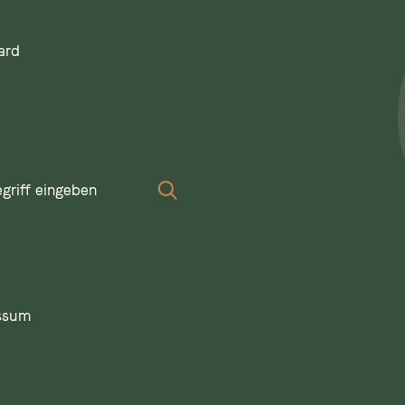
ard
iff
Suchen
ssum