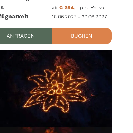
is
pro Person
ab
€
394,-
fügbarkeit
18.06.2027
-
20.06.2027
ANFRAGEN
BUCHEN