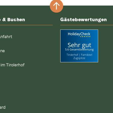
e & Buchen
Gästebewertungen
nfahrt
Sehr gut
5.6 Gesamtbewertung
ine
Tirolerhof | Familotel
Zugspitze
im Tirolerhof
ard