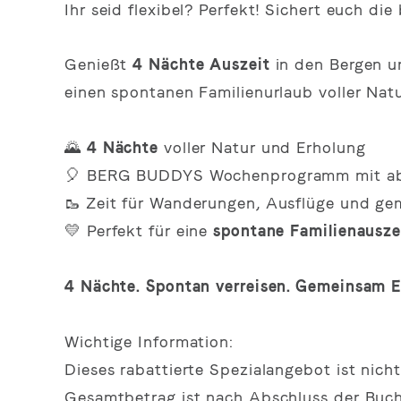
Ihr seid flexibel? Perfekt! Sichert euch di
Genießt
4 Nächte Auszeit
in den Bergen u
einen spontanen Familienurlaub voller Nat
🌄
4 Nächte
voller Natur und Erholung
🎈 BERG BUDDYS Wochenprogramm mit ab
🥾 Zeit für Wanderungen, Ausflüge und ge
💛 Perfekt für eine
spontane
Familienausze
4 Nächte. Spontan verreisen. Gemeinsam E
Wichtige Information:
Dieses rabattierte Spezialangebot ist nicht
Gesamtbetrag ist nach Abschluss der Buch