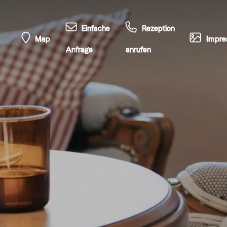
Einfache
Rezeption
Map
Impre
Anfrage
anrufen