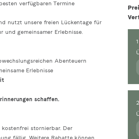
e besten verfügbaren Termine
Pre
Ver
nd nutzt unsere freien Lückentage für
ur und gemeinsamer Erlebnisse.
wechslungsreichen Abenteuern
meinsame Erlebnisse
it
rinnerungen schaffen.
 kostenfrei stornierbar. Der
ung fällig. Weitere Rabatte können