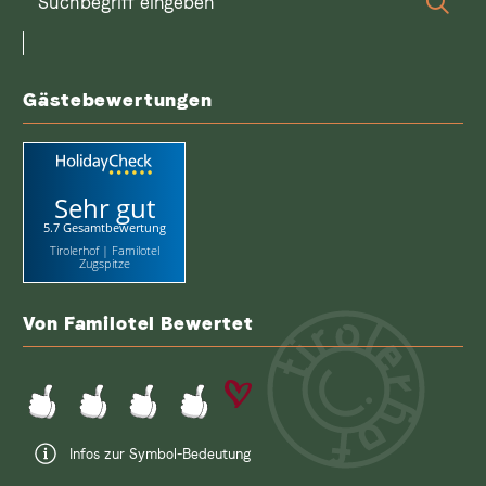
Suc
eingeben
Gästebewertungen
Sehr gut
5.7 Gesamtbewertung
Tirolerhof | Familotel
Zugspitze
Von Familotel Bewertet
Infos zur Symbol-Bedeutung