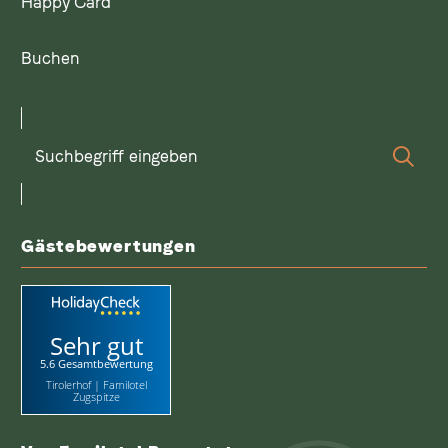
Happy Card
Buchen
Suchbegriff
Suc
eingeben
Gästebewertungen
Sehr gut
5.6 Gesamtbewertung
Tirolerhof | Familotel
Zugspitze