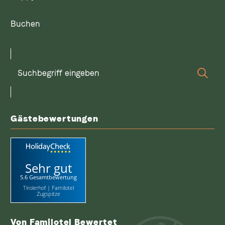
Buchen
Suchbegriff
Suc
eingeben
Gästebewertungen
Sehr gut
5.6 Gesamtbewertung
Tirolerhof | Familotel
Zugspitze
Von Familotel Bewertet