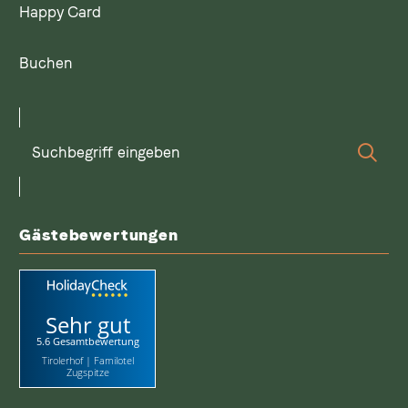
Happy Card
Buchen
Suchbegriff
Suc
eingeben
Gästebewertungen
Sehr gut
5.6 Gesamtbewertung
Tirolerhof | Familotel
Zugspitze