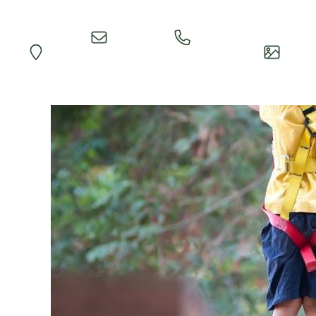
Einfache
Rezeption
Map
Impre
Anfrage
anrufen