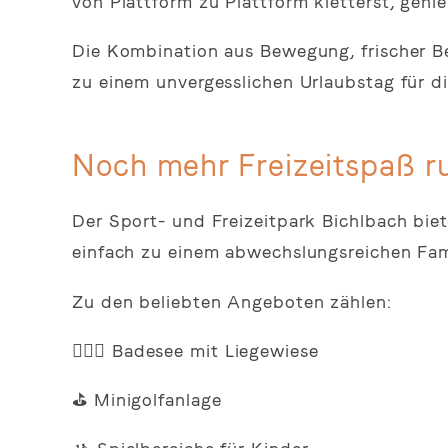
von Plattform zu Plattform kletterst, gen
Die Kombination aus Bewegung, frischer B
zu einem unvergesslichen Urlaubstag für di
Noch mehr Freizeitspaß r
Der Sport- und Freizeitpark Bichlbach bie
einfach zu einem abwechslungsreichen Fam
Zu den beliebten Angeboten zählen:
🚣🏻‍♀️ Badesee mit Liegewiese
⛳ Minigolfanlage