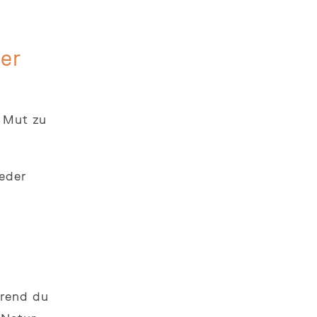
mer
n Mut zu
Jeder
hrend du