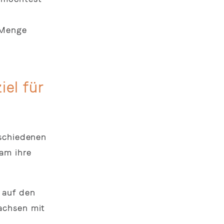
 Menge
el für
rschiedenen
am ihre
 auf den
achsen mit