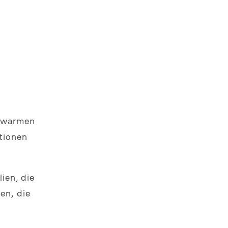
n warmen
tionen
ien, die
en, die