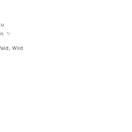
zu
en. ✨
ald, Wild