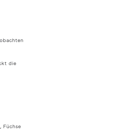
eobachten
ckt die
, Füchse