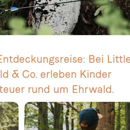
Entdeckungsreise: Bei Littl
ld & Co. erleben Kinder
euer rund um Ehrwald.