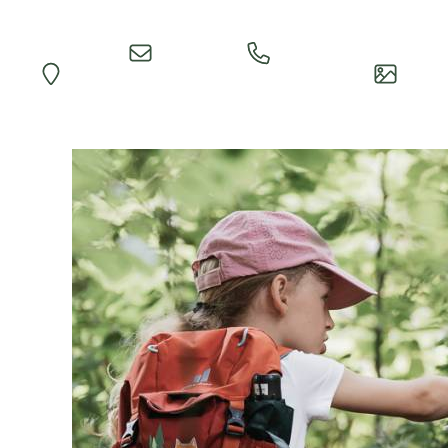
Einfache
Rezeption
Map
Impre
Anfrage
anrufen