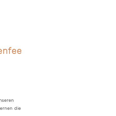
tenfee
nseren
ernen die