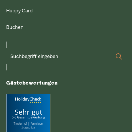
Happy Card
Buchen
Suchbegriff
Suc
eingeben
Gästebewertungen
Sehr gut
5.6 Gesamtbewertung
Tirolerhof | Familotel
Zugspitze