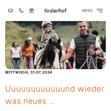
MENÜ
MITTWOCH,
31.07.2024
Uuuuuuuuuuuund wieder
was neues …