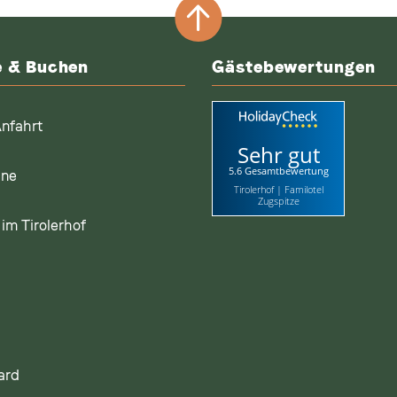
e & Buchen
Gästebewertungen
nfahrt
Sehr gut
5.6 Gesamtbewertung
ine
Tirolerhof | Familotel
Zugspitze
im Tirolerhof
ard