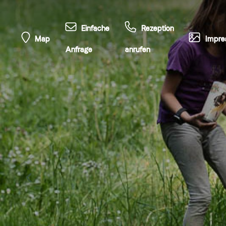
Einfache
Rezeption
Map
Impre
Anfrage
anrufen