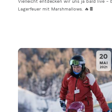
Vielleicht entdecken wir uns ja bald live 
Lagerfeuer mit Marshmallows. 🔥🍫
20
.
MAI
2021