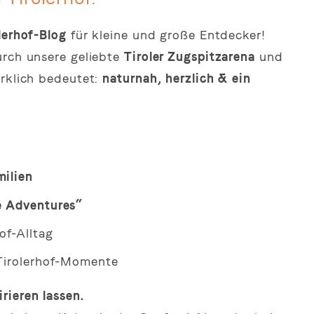
lerhof-Blog
für kleine und große Entdecker!
urch unsere geliebte
Tiroler Zugspitzarena
und
irklich bedeutet:
naturnah, herzlich & ein
milien
le Adventures“
of-Alltag
 Tirolerhof-Momente
rieren lassen.