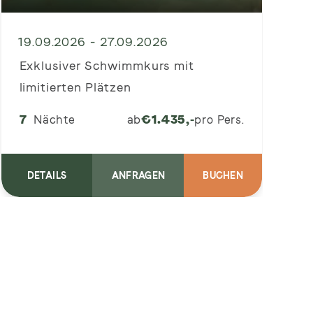
19.09.2026 - 27.09.2026
Exklusiver Schwimmkurs mit
limitierten Plätzen
a
7
Nächte
ab
€
1.435,-
pro Pers.
DETAILS
ANFRAGEN
BUCHEN